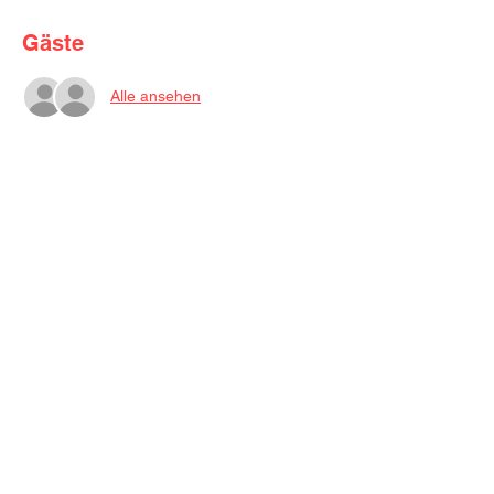
Gäste
Alle ansehen
Über die Veranstaltung
Kosten 75 €
 inklusive aller Materialien (Du 
darfst zwischen den Leinwand Formaten 
50x70 cm & 40 x 40 cm wählen) , kleine 
Snacks, Wasser, Tee & Kaffee
©2026 Kreativpause | Carolin Dembski
Impressum