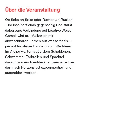
Über die Veranstaltung
Ob Seite an Seite oder Rücken an Rücken 
– ihr inspiriert euch gegenseitig und stärkt 
dabei eure Verbindung auf kreative Weise. 
Gemalt wird auf Malkarton mit 
abwaschbaren Farben auf Wasserbasis – 
perfekt für kleine Hände und große Ideen. 
Im Atelier warten außerdem Schablonen, 
Schwämme, Farbrollen und Spachtel 
darauf, von euch entdeckt zu werden – hier 
darf nach Herzenslust experimentiert und 
ausprobiert werden.
Was euch erwartet:
🎨 Freies Malen mit hochwertigen, leicht 
abwaschbaren Farben
🖌️ Jeder arbeitet auf seiner eigenen 
Leinwand – alleine oder gemeinsam
🤝 Raum für Begegnung, Austausch & 