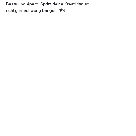
Beats und Aperol Spritz deine Kreativität so 
richtig in Schwung bringen. 🍹💃
Ob Kunst-Profi oder „Was ist eigentlich ein 
Pinsel?“-Anfänger*in – alle sind 
willkommen, solange du Lust auf 
Neonfarben, gute Vibes und jede Menge 
Spaß hast! 🎨✨
Alles, was du brauchst, ist dabei:
🎨 Schwarze Leinwand 50x70 cm, 
Acrylfarben, Pinsel und alle weiteren 
Malutensilien – ich stelle alles bereit!
🍹 Aperol Spritz, Weinschorlen, Wasser & 
kleine Snacks sind inklusive, um dich in den 
kreativen Flow zu bringen.
Mehr anzeigen