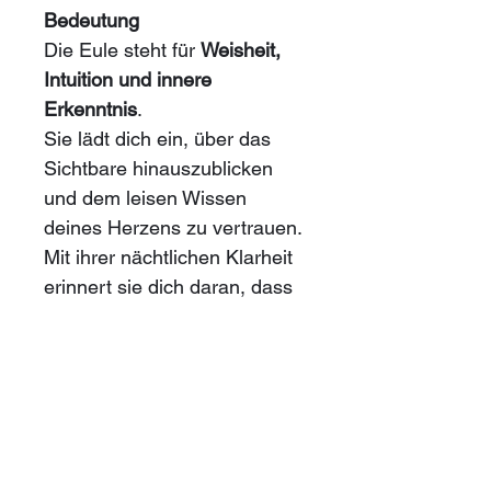
Bedeutung
Die Eule steht für 
Weisheit, 
Intuition und innere 
Erkenntnis
.
Sie lädt dich ein, über das 
Sichtbare hinauszublicken 
und dem leisen Wissen 
deines Herzens zu vertrauen. 
Mit ihrer nächtlichen Klarheit 
erinnert sie dich daran, dass 
Licht und Schatten 
untrennbar verbunden sind – 
und dass wahre Einsicht in 
der Stille geboren wird.
Ich hoffe, dass meine 